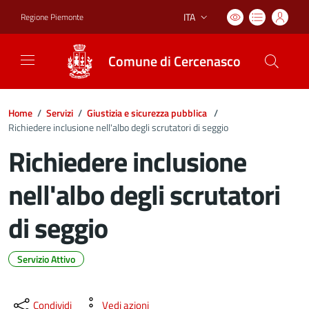
ITA
Regione Piemonte
Lingua attiva:
Comune di Cercenasco
Home
/
Servizi
/
Giustizia e sicurezza pubblica
/
Richiedere inclusione nell'albo degli scrutatori di seggio
Richiedere inclusione
nell'albo degli scrutatori
di seggio
Servizio Attivo
Dettagli del documento
Condividi
Vedi azioni