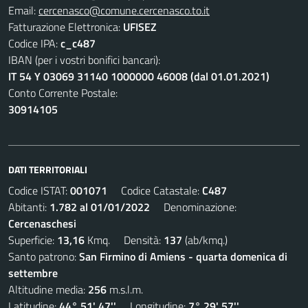
Email:
cercenasco@comune.cercenasco.to.it
Fatturazione Elettronica:
UFISEZ
Codice IPA:
c_c487
IBAN (per i vostri bonifici bancari):
IT 54 Y 03069 31140 1000000 46008 (dal 01.01.2021)
Conto Corrente Postale:
30914105
DATI TERRITORIALI
Codice ISTAT:
001071
Codice Catastale:
C487
Abitanti:
1.782 al 01/01/2022
Denominazione:
Cercenaschesi
Superficie:
13,16
Kmq. Densità:
137
(ab/kmq.)
Santo patrono:
San Firmino di Amiens - quarta domenica di
settembre
Altitudine media:
256
m.s.l.m.
Latitudine:
44° 51' 47''
Longitudine:
7° 29' 57''