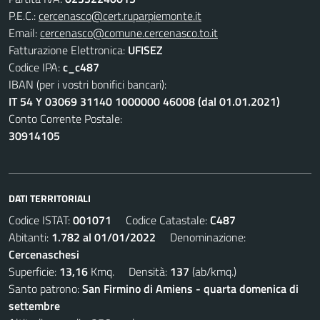
P.E.C.:
cercenasco@cert.ruparpiemonte.it
Email:
cercenasco@comune.cercenasco.to.it
Fatturazione Elettronica:
UFISEZ
Codice IPA:
c_c487
IBAN (per i vostri bonifici bancari):
IT 54 Y 03069 31140 1000000 46008 (dal 01.01.2021)
Conto Corrente Postale:
30914105
DATI TERRITORIALI
Codice ISTAT:
001071
Codice Catastale:
C487
Abitanti:
1.782 al 01/01/2022
Denominazione:
Cercenaschesi
Superficie:
13,16
Kmq. Densità:
137
(ab/kmq.)
Santo patrono:
San Firmino di Amiens - quarta domenica di
settembre