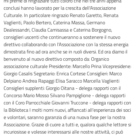
mi preme di ringraziare tutti coloro che nei tre anni appena
conclusi hanno lavorato per la crescita dell'Associazione
Culturale. In particolare ringrazio Renato Garetto, Renata
Vaglienti, Paolo Bertero, Caterina Massa, Germano
Dealessandri, Claudia Camisassa e Caterina Borgogno,
consiglieri uscenti che continueranno a sostenere il nuovo
direttivo collaborando con l'Associazione con la stessa energia
dimostrata fino ad ora anche se in ruoli diversi. Ed ora diamo il
benvenuto al nuovo direttivo composto da: Organico
associazione culturale Presidente: Marcello Prina Vicepresidene:
Giorgio Casalis Segretario: Enrica Cortese Consiglieri: Marco
Delpiano Andrea Rapaggi Elisa Saracco Marcella Vaglienti
Consiglieri supplenti: Giorgio Oitana - delega rapporti con il
Concorso Mario Mosso Silvano Pampiglione - delega rapporti
con il Coro Parrocchiale Giovanni Truccone - delega rapporti con
la Biblioteca I molti nomi nuovi, affiancati all'esperienza dei soci
e volontari, saranno garanzia di una nuova fase per la nostra
Associazione. Grazie di cuore a tutti e, qualora qualche lettore si
incuriosisse e volesse interessarsi alle nostre attività, ci può