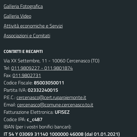
Galleria Fotografica
Galleria Video
Attività economiche e Servizi
Associazioni e Comitati
CONTATTI E RECAPITI
Via XX Settembre, 11 - 10060 Cercenasco (TO)
Tel:
011.9809227 - 011.9801874
Fax:
011.9802731
Codice Fiscale:
85003050011
Partita IVA:
02332240015
P.E.C.:
cercenasco@cert.ruparpiemonte.it
Email:
cercenasco@comune.cercenasco.to.it
Fatturazione Elettronica:
UFISEZ
Codice IPA:
c_c487
IBAN (per i vostri bonifici bancari):
IT 54 Y 03069 31140 1000000 46008 (dal 01.01.2021)