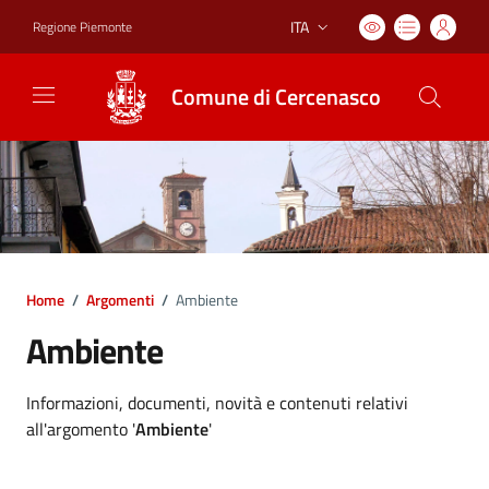
ITA
Regione Piemonte
Lingua attiva:
Comune di Cercenasco
Home
/
Argomenti
/
Ambiente
Ambiente
Dettagli argomento
Informazioni, documenti, novità e contenuti relativi
all'argomento '
Ambiente
'