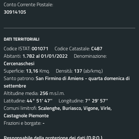
Conto Corrente Postale:
30914105
DATI TERRITORIALI
Codice ISTAT:
001071
Codice Catastale:
C487
Abitanti:
1.782 al 01/01/2022
Denominazione:
Cercenaschesi
Superficie:
13,16
Kmq. Densità:
137
(ab/kmq.)
Santo patrono:
San Firmino di Amiens - quarta domenica di
settembre
Altitudine media:
256
m.s.l.m.
Latitudine:
44° 51' 47''
Longitudine:
7° 29' 57''
Comuni limitrofi:
Scalenghe, Buriasco, Vigone, Virle,
Castagnole Piemonte
Frazioni e borgate:
-
Responsabile della protezione dei dati (D.P.O.)